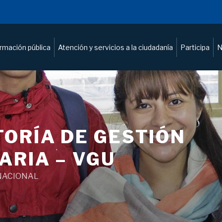
ormación pública
Atención y servicios a la ciudadanía
Participa
N
ORÍA DE GESTIÓN
ARIA – VGU
NACIONAL