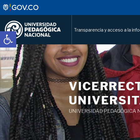
Transparencia y acceso a la inf
Abrir barra de herramientas
Saltar
al
contenido
VICERRECT
UNIVERSIT
UNIVERSIDAD PEDAGÓGICA 